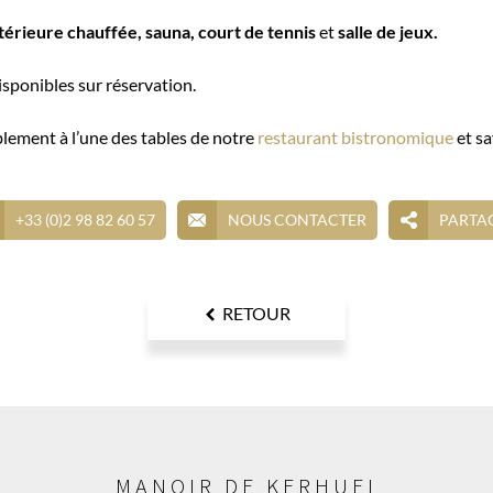
térieure chauffée, sauna, court de tennis
et
salle de jeux.
sponibles sur réservation.
blement à l’une des tables de notre
restaurant bistronomique
et sa
+33 (0)2 98 82 60 57
NOUS CONTACTER
PARTA
RETOUR
MANOIR DE KERHUEL