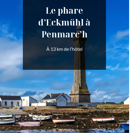
Le phare
d’Eckmühl à
Penmarc’h
À 13 km de l’hôtel